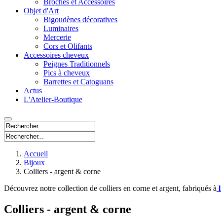
Broches et Accessoires
Objet d'Art
Bigoudènes décoratives
Luminaires
Mercerie
Cors et Olifants
Accessoires cheveux
Peignes Traditionnels
Pics à cheveux
Barrettes et Catoguans
Actus
L'Atelier-Boutique
Accueil
Bijoux
Colliers - argent & corne
Découvrez notre collection de colliers en corne et argent, fabriqués à
l
Colliers - argent & corne