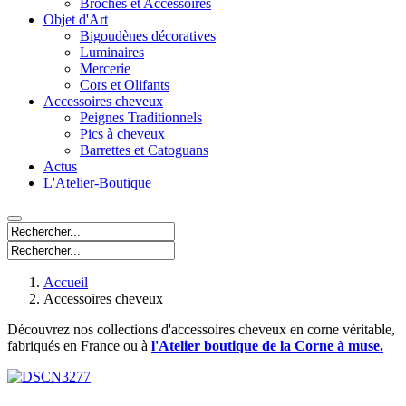
Broches et Accessoires
Objet d'Art
Bigoudènes décoratives
Luminaires
Mercerie
Cors et Olifants
Accessoires cheveux
Peignes Traditionnels
Pics à cheveux
Barrettes et Catoguans
Actus
L'Atelier-Boutique
Accueil
Accessoires cheveux
Découvrez nos collections d'accessoires cheveux en corne véritable,
fabriqués en France ou à
l'Atelier boutique de la Corne à muse.