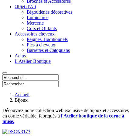
Broches et Accessoires
Objet d'Art
Bigoudènes décoratives
Luminaires
Mercerie
Cors et Olifants
Accessoires cheveux
Peignes Traditionnels
Pics à cheveux
Barrettes et Catoguans
Actus
L'Atelier-Boutique
Accueil
Bijoux
Découvrez notre collection web exclusive de bijoux et accessoires
en corne véritable, fabriqués à
l'Atelier boutique de la corne à
muse.